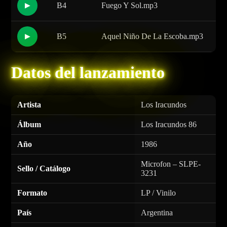
B4
Fuego Y Sol.mp3
▶
B5
Aquel Niño De La Escoba.mp3
▶
Datos del lanzamiento
Artista
Los Iracundos
Álbum
Los Iracundos 86
Año
1986
Microfon – SLPE-
Sello / Catálogo
3231
Formato
LP / Vinilo
País
Argentina