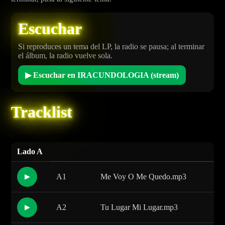
Escuchar
Si reproduces un tema del LP, la radio se pausa; al terminar
el álbum, la radio vuelve sola.
▶ Escuchar en IRACUNDOLOGIA (stream)
Tracklist
Lado A
A1
Me Voy O Me Quedo.mp3
▶
A2
Tu Lugar Mi Lugar.mp3
▶