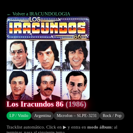
← Volver a IRACUNDOLOGIA
Los Iracundos 86
(1986)
LP / Vinilo
Argentina
Microfon – SLPE-3231
Rock / Pop
Tracklist automático. Click en ▶ y entra en
modo álbum
: al
terminar, pasa al siguiente tema.